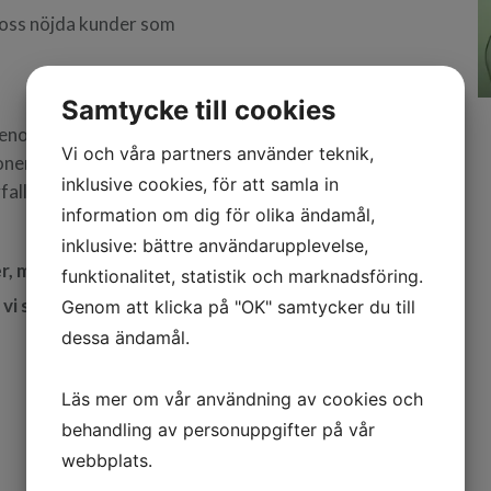
ge oss nöjda kunder som
Samtycke till cookies
genom att:
Vi och våra partners använder teknik,
onen.
inklusive cookies, för att samla in
fall som ändå
information om dig för olika ändamål,
inklusive: bättre användarupplevelse,
er, myndigheter och
funktionalitet, statistik och marknadsföring.
 vi ska arbeta med
Genom att klicka på "OK" samtycker du till
dessa ändamål.
Läs mer om vår användning av cookies och
behandling av personuppgifter på vår
webbplats.