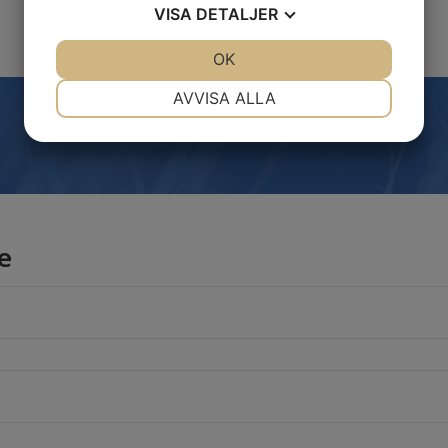
VISA
DETALJER
JA
NEJ
OK
JA
NEJ
NÖDVÄNDIG
INSTÄLLNINGAR
AVVISA ALLA
JA
NEJ
JA
NEJ
MARKNADSFÖRING
STATISTIK
e