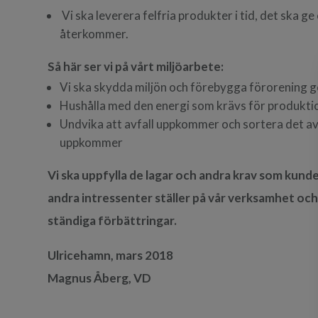
Vi ska leverera felfria produkter i tid, det ska 
återkommer.
Så här ser vi på vårt miljöarbete:
Vi ska skydda miljön och förebygga förorening 
Hushålla med den energi som krävs för produkti
Undvika att avfall uppkommer och sortera det av
uppkommer
Vi ska uppfylla de lagar och andra krav som kund
andra intressenter ställer på vår verksamhet och
ständiga förbättringar.
Ulricehamn, mars 2018
Magnus Åberg, VD